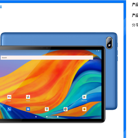
产
产
分