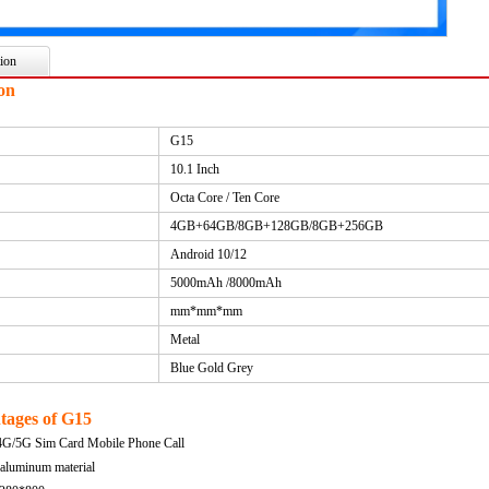
ion
ion
G15
10.1 Inch
Octa Core / Ten Core
4GB+64GB/8GB+128GB/8GB+256GB
Android 10/12
5000mAh /8000mAh
mm*mm*mm
Metal
Blue Gold Grey
tages of G15
4G/5G Sim Card Mobile Phone Call
s aluminum material