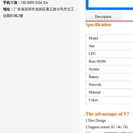
手机/V信：
186 8899 9204 Xie
地址：
广东省深圳市龙岗区康正路16号丹立工
业园B1栋2楼
Description
Specification
Model
Size
CPU
Ram+ROM
System
Battery
Network
Material
Colors
The advantages of Y7
1.Nice Design
2.Support extend 3G / 4G /5G